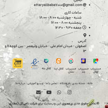
ایمیل
attaryalibaba7000@gmail.com
ساعات کاری
شنبه - چهارشنبه 8:00 - 18:00
پنجشنبه 8:00 - 17:00
جمعه 9:30 - 12:30
آدرس
اصفهان - میدان امام علی - خیابان ولیعصر - بین کوچه 11 و
13
کانال بله
مسیریاب
مسیریاب
مسیریاب
کانال ایتا
گوگل
بلد
نشان
خانه
دسته بندی
فروشگاه
تماس با ما
ویدیو آموزشی
درباره ما
©تمامی حقوق مادی و معنوی این وب‌سایت برای
شرکت نامی‌گل (عطاری