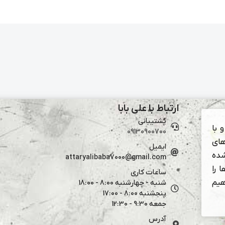
ارتباط با علی بابا
پشتیبانی
 با
09130900700
های
ایمیل
شده
attaryalibaba7000@gmail.com
 را
ساعات کاری
هیم
شنبه - چهارشنبه 8:00 - 18:00
پنجشنبه 8:00 - 17:00
جمعه 9:30 - 12:30
آدرس