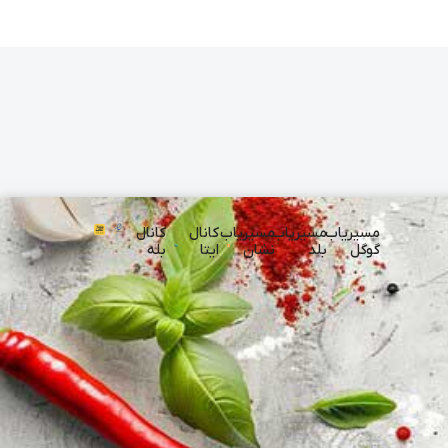
مسیریاب
مسیریاب
مسیریاب
کانال
کانال
گوگل
بلد
نشان
ایتا
بله