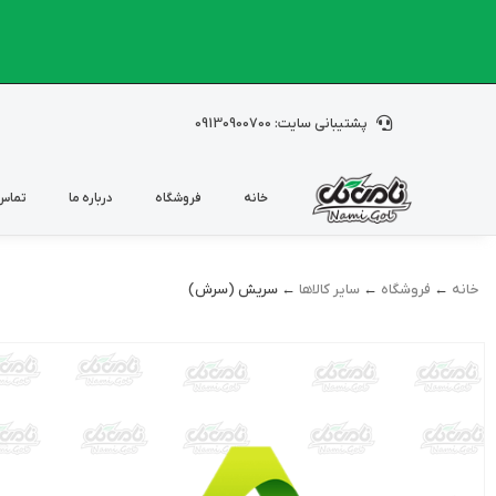
پشتیبانی سایت: 09130900700
خانه
فروشگاه
درباره ما
تماس 
خانه
←
فروشگاه
←
سایر کالاها
← سریش (سرش)