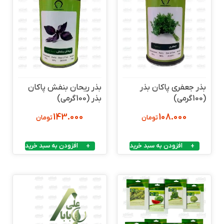
بذر جعفری پاکان بذر
بذر ریحان بنفش پاکان
(100گرمی)
بذر (100گرمی)
143.000
108.000
تومان
تومان
افزودن به سبد خرید
افزودن به سبد خرید