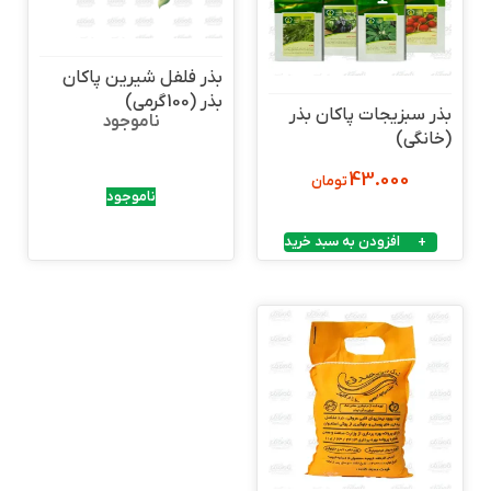
بذر فلفل شیرین پاکان
بذر (100گرمی)
بذر سبزیجات پاکان بذر
ناموجود
(خانگی)
43.000
تومان
ناموجود
افزودن به سبد خرید