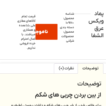
پماد
شناسه
قیمت تمام
محصول:
ویکس
کالاهای
عطاری
109170
علی بابا
عمده
عرق
دسته بندی
و همکاری
ناموجود
محصول:
الشفا
میباشند. با
محصولات
کمال احترام
شرکتی
خرده فروشی
نداریم.
توضیحات
نظرات (0)
توضیحات
از بین بردن چربی های شکم
برای خلاص شدن از شر چربی های شکم و داشتن پوستی لطیف و