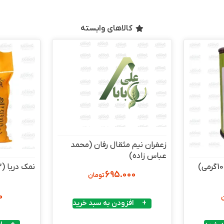
کالاهای وابسته
زعفران نیم مثقال رفان (محمد
عباس زاده)
نمک دریا (2 کیلویی)
695.000
تومان
0
افزودن به سبد خرید