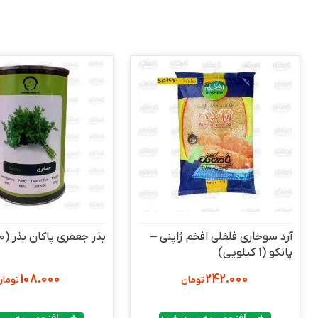
آرد سوخاری فلفلی افخم ژاپنی –
بذر جعفری پاکان بذر (100گرمی)
پانکو (1 کیلویی)
108.000
242.000
تومان
تومان