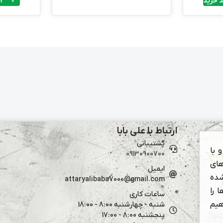
 خرید
ا
ارتباط با علی بابا
پشتیبانی
 با
09130900700
های
ایمیل
شده
attaryalibaba7000@gmail.com
 را
ساعات کاری
هیم
شنبه - چهارشنبه 8:00 - 18:00
پنجشنبه 8:00 - 17:00