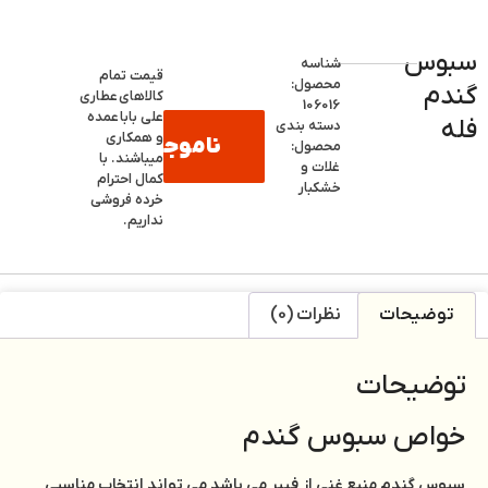
سبوس
شناسه
قیمت تمام
محصول:
گندم
کالاهای
عطاری
106016
علی بابا
عمده
فله
دسته بندی
و همکاری
ناموجود
محصول:
میباشند. با
غلات و
کمال احترام
خشکبار
خرده فروشی
نداریم.
توضیحات
نظرات (0)
توضیحات
خواص سبوس گندم
سبوس گندم منبع غنی از فیبر می باشد می تواند انتخاب مناسبی