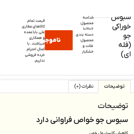
سبوس
شناسه
قیمت تمام
محصول:
خوراکی
کالاهای
عطاری
106106
علی بابا
عمده
جو
دسته بندی
و همکاری
ناموجود
محصول:
(فله
میباشند. با
غلات و
کمال احترام
خشکبار
ای)
خرده فروشی
نداریم.
توضیحات
نظرات (0)
توضیحات
سبوس جو خواص فراوانی دارد
کاهش کلسترول خون