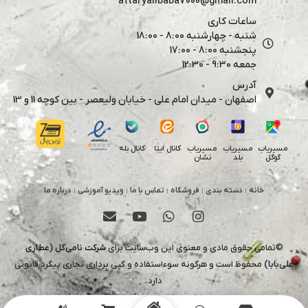
attaryalibaba7000@gmail.com
ساعات کاری
شنبه - چهارشنبه 8:00 - 18:00
پنجشنبه 8:00 - 17:00
جمعه 9:30 - 12:30
آدرس
اصفهان - میدان امام علی - خیابان ولیعصر - بین کوچه 11 و 13
کانال بله
مسیریاب
مسیریاب
مسیریاب
کانال ایتا
گوگل
بلد
نشان
خانه
دسته بندی
فروشگاه
تماس با ما
ویدیو آموزشی
درباره ما
©تمامی حقوق مادی و معنوی این وب‌سایت برای
شرکت نامی‌گل (عطاری
علی‌بابا)
محفوظ است و هرگونه سوءاستفاده و کپی برداری تجاری پیگرد قانونی
دارد.
طراح و پشتیبان
uixmahsa@