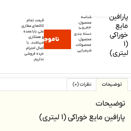
پارافین
شناسه
قیمت تمام
محصول:
مایع
کالاهای
عطاری
105043
علی بابا
عمده
خوراکی
دسته بندی
و همکاری
ناموجود
محصول:
(1
میباشند. با
محصولات
کمال احترام
شیمیایی
لیتری)
خرده فروشی
نداریم.
توضیحات
نظرات (0)
توضیحات
پارافین مایع خوراکی (1 لیتری)