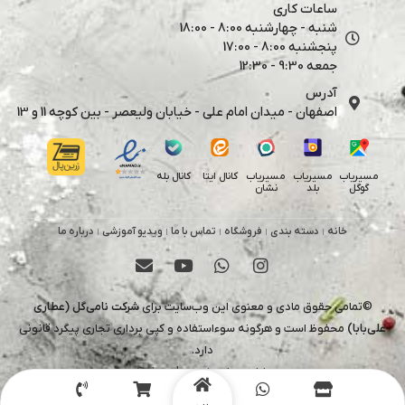
ساعات کاری
شنبه - چهارشنبه 8:00 - 18:00
پنجشنبه 8:00 - 17:00
جمعه 9:30 - 12:30
آدرس
اصفهان - میدان امام علی - خیابان ولیعصر - بین کوچه 11 و 13
کانال بله
مسیریاب
مسیریاب
مسیریاب
کانال ایتا
گوگل
بلد
نشان
خانه
دسته بندی
فروشگاه
تماس با ما
ویدیو آموزشی
درباره ما
©تمامی حقوق مادی و معنوی این وب‌سایت برای
شرکت نامی‌گل (عطاری
علی‌بابا)
محفوظ است و هرگونه سوءاستفاده و کپی برداری تجاری پیگرد قانونی
دارد.
طراح و پشتیبان
uixmahsa@