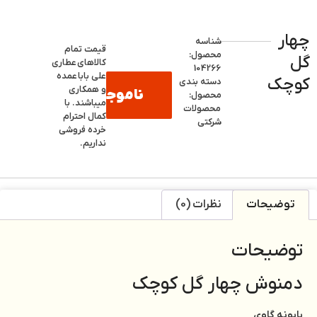
چهار
شناسه
قیمت تمام
محصول:
گل
کالاهای
عطاری
104266
علی بابا
عمده
کوچک
دسته بندی
و همکاری
ناموجود
محصول:
میباشند. با
محصولات
کمال احترام
شرکتی
خرده فروشی
نداریم.
توضیحات
نظرات (0)
توضیحات
دمنوش چهار گل کوچک
بابونه گاوی