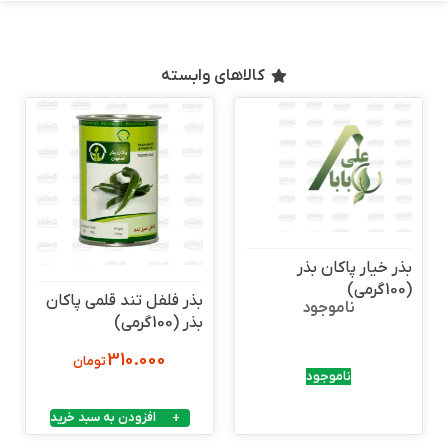
کالاهای وابسته
بذر خیار پاکان بذر
(100گرمی)
بذر فلفل تند قلمی پاکان
ناموجود
بذر (100گرمی)
310.000
تومان
ناموجود
افزودن به سبد خرید