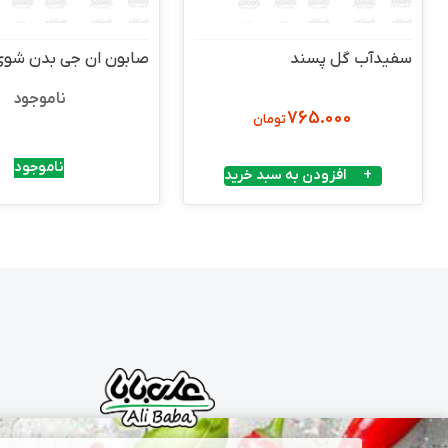
سفیدآب گل پسند
صابون ان جی بدن شوی
ناموجود
765.000
تومان
ناموجود
افزودن به سبد خرید