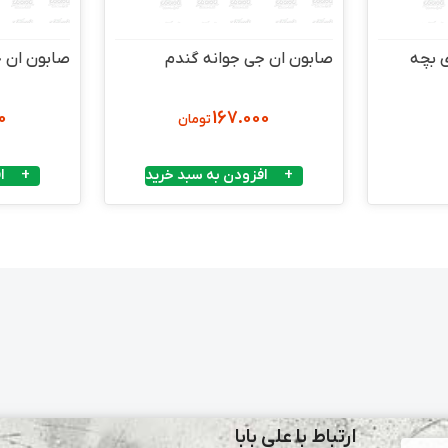
 بچه
صابون ان جی جوانه گندم
صابون ان 
0
167.000
تومان
افزودن به سبد خرید
ا
ارتباط با علی بابا