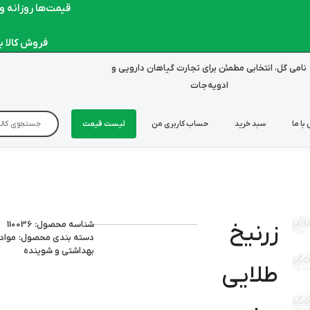
قیمت‌ها روزانه و لحظ
فروش کالا به ص
نامی گل، انتخابی مطمئن برای تجارت گیاهان دارویی و
ادویه‌جات
با ما
سبد خرید
حساب کاربری من
لیست قیمت
شناسه محصول: 110036
زرنیخ
دسته بندی محصول:
مواد
بهداشتی و شوینده
طلایی