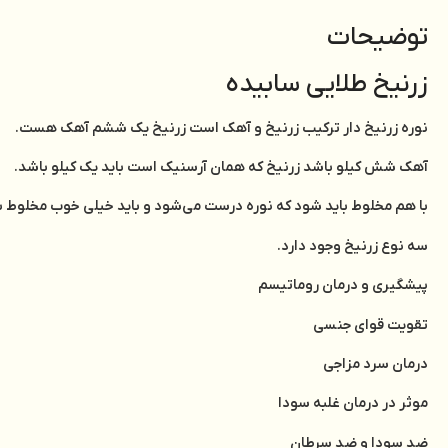
توضیحات
زرنیخ طلایی سابیده
نوره زرنیخ دار ترکیب زرنیخ و آهک است زرنیخ یک ششم آهک هست.
آهک شش کیلو باشد زرنیخ که همان آرسنیک است باید یک کیلو باشد.
با هم مخلوط باید شود که نوره درست می‌شود و باید خیلی خوب مخلوط 
سه نوع زرنیخ وجود دارد.
پیشگیری و درمان روماتیسم
تقویت قوای جنسی
درمان سرد مزاجی
موثر در درمان غلبه سودا
ضد سودا و ضد سرطان