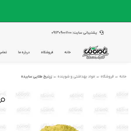
پشتیبانی سایت: 09130900700
خانه
فروشگاه
درباره ما
تماس 
خانه
←
فروشگاه
←
مواد بهداشتی و شوینده
← زرنیخ طلایی سابیده