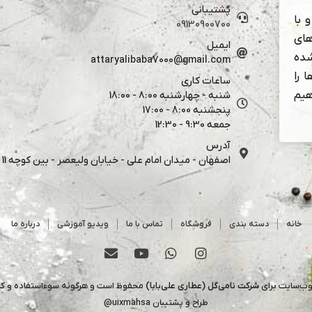
پشتیبانی
 با
09130900700
های
ایمیل
شده
attaryalibaba7000@gmail.com
 را
ساعات کاری
هیم
شنبه - چهارشنبه 8:00 - 18:00
پنجشنبه 8:00 - 17:00
جمعه 9:30 - 12:30
آدرس
اصفهان - میدان امام علی - خیابان ولیعصر - بین کوچه 11 و 13
خانه
دسته بندی
فروشگاه
تماس با ما
ویدیو آموزشی
درباره ما
وب‌سایت برای
شرکت نامی‌گل (عطاری علی‌بابا)
محفوظ است و هرگونه سوءاستفاده و کپی 
طراح و پشتیبان
uixmahsa@