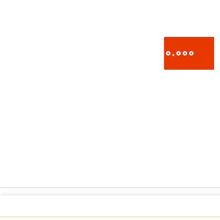
510.000
تومان