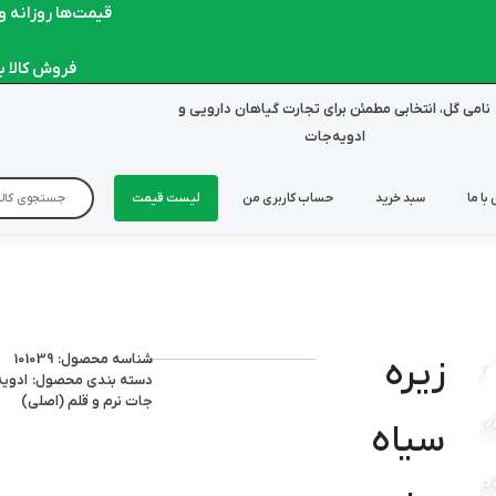
قیمت‌ها روزانه و لح
فروش کالا به ص
نامی گل، انتخابی مطمئن برای تجارت گیاهان دارویی و
ادویه‌جات
با ما
سبد خرید
حساب کاربری من
لیست قیمت
شناسه محصول: 101039
زیره
دسته بندی محصول:
ادویه
جات نرم و قلم (اصلی)
سیاه