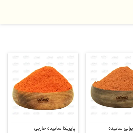
یرانی سابیده
پاپریکا سابیده خارجی