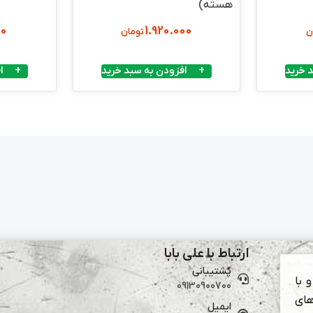
هسته)
00
1.920.000
ن
تومان
 خرید
افزودن به سبد خرید
ا
ارتباط با علی بابا
پشتیبانی
 با
09130900700
های
ایمیل