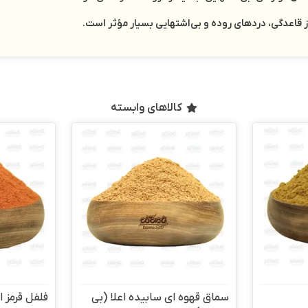
 قاعدگي، دردهاي روده و بي‌اشتهايي بسيار مؤثر است
.
کالاهای وابسته
سماق قهوه ای سابیده اعلا (بی
فلفل قرمز ا