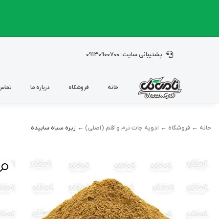
پشتیبانی سایت: 09130900700
خانه
فروشگاه
درباره ما
تماس 
خانه
←
فروشگاه
←
ادویه جات نرم و قلم (اصلی)
← زیره سیاه سابیده