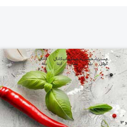
مسیریاب
مسیریاب
مسیریاب
کانال
کانال
گوگل
بلد
نشان
ایتا
بله