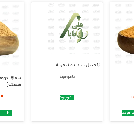
زنجبیل سابیده نیجریه
ناموجود
سماق قهوه 
هسته)
00
ن
ناموجود
 خرید
ا