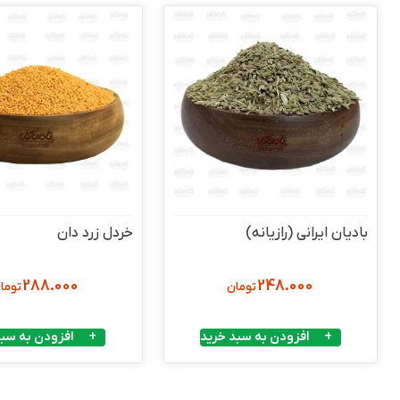
بادیان ایرانی (رازیانه)
خردل زرد دان
288.000
248.000
تومان
توما
افزودن به سبد خرید
افزودن به سبد