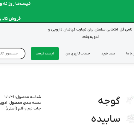
قیمت‌ها روزانه و لحظ
فروش کالا به ص
نامی گل، انتخابی مطمئن برای تجارت گیاهان دارویی و
ادویه‌جات
با ما
سبد خرید
حساب کاربری من
لیست قیمت
شناسه محصول: 101029
گوجه
دسته بندی محصول:
ادوی
جات نرم و قلم (اصلی)
سابیده