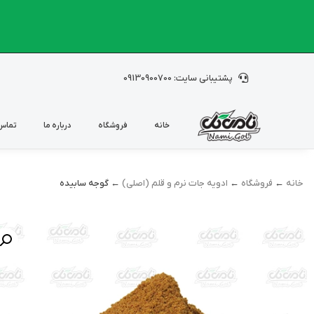
پشتیبانی سایت: 09130900700
خانه
فروشگاه
درباره ما
تماس 
خانه
←
فروشگاه
←
ادویه جات نرم و قلم (اصلی)
← گوجه سابیده