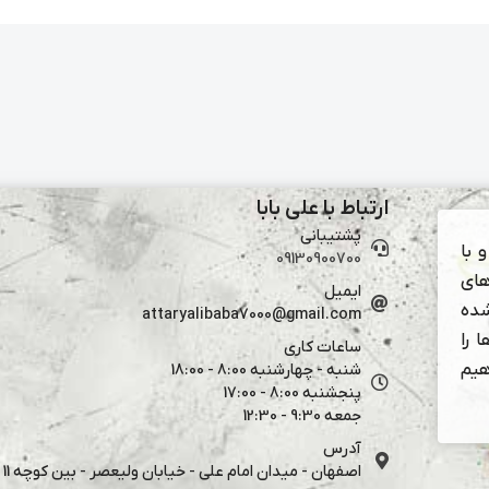
ارتباط با علی بابا
پشتیبانی
 با
09130900700
های
ایمیل
شده
attaryalibaba7000@gmail.com
 را
ساعات کاری
هیم
شنبه - چهارشنبه 8:00 - 18:00
پنجشنبه 8:00 - 17:00
جمعه 9:30 - 12:30
آدرس
اصفهان - میدان امام علی - خیابان ولیعصر - بین کوچه 11 و 13