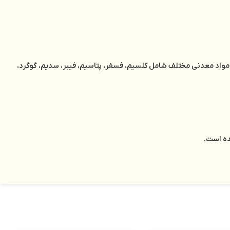
A ، اسیدفولیک یا بتا کاروتن و مقدار کمی ویتامین های گروه B شامل B1، B2، B3، B5 و همچنین دارای مواد معدنی مختلف شامل کلسیم، فسفر، پتاسیم، فیبر، سدیم، گوگرد،
ده است.