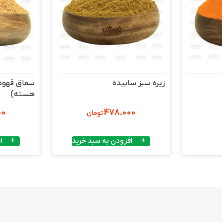
زیره سبز سابیده
سماق قهوه 
هسته)
00
478.000
تومان
افزودن به سبد خرید
ا