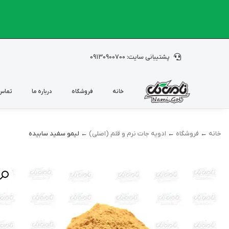
پشتیبانی سایت: 09130900700
خانه
فروشگاه
درباره ما
تماس 
خانه
←
فروشگاه
←
ادویه جات نرم و قلم (اصلی)
← لیمو سفید سابیده