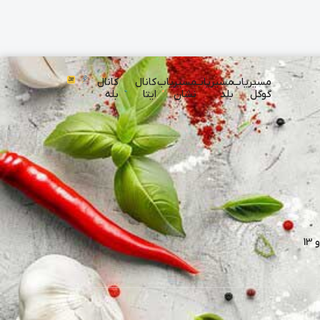
مسیریاب
مسیریاب
مسیریاب
کانال
کانال
گوگل
بلد
نشان
ایتا
بله