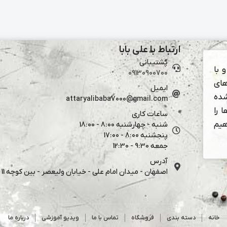
ارتباط با علی بابا
پشتیبانی
 با
09130900700
های
ایمیل
شده
attaryalibaba7000@gmail.com
 را
ساعات کاری
هیم
شنبه - چهارشنبه 8:00 - 18:00
پنجشنبه 8:00 - 17:00
جمعه 9:30 - 12:30
آدرس
اصفهان - میدان امام علی - خیابان ولیعصر - بین کوچه 11 و 13
خانه
دسته بندی
فروشگاه
تماس با ما
ویدیو آموزشی
درباره ما