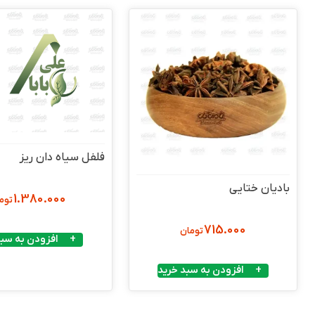
فلفل سیاه دان ریز
بادیان ختایی
1.380.000
توم
715.000
تومان
افزودن به سبد
افزودن به سبد خرید