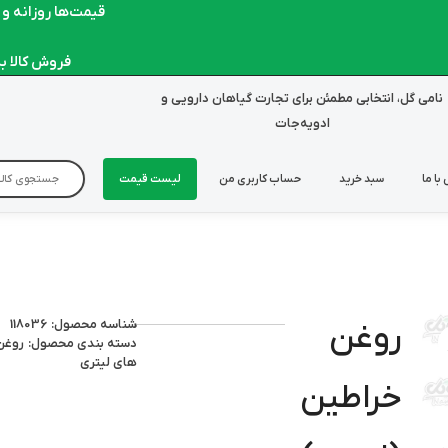
قیمت‌ها روزانه و لحظ
فروش کالا به صو
نامی گل، انتخابی مطمئن برای تجارت گیاهان دارویی و
ادویه‌جات
با ما
سبد خرید
حساب کاربری من
لیست قیمت
شناسه محصول: 118036
روغن
دسته بندی محصول:
روغن
های لیتری
خراطین