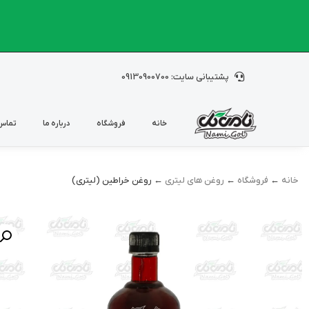
پشتیبانی سایت: 09130900700
خانه
فروشگاه
درباره ما
تماس 
خانه
←
فروشگاه
←
روغن های لیتری
← روغن خراطین (لیتری)