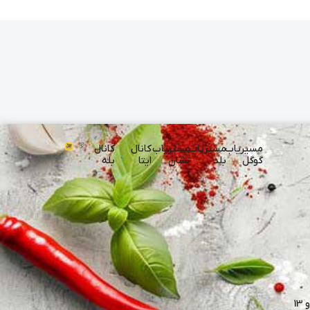
مسیریاب
مسیریاب
مسیریاب
کانال
کانال
گوگل
بلد
نشان
ایتا
بله