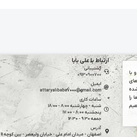
ارتباط با علی بابا
پشتیبانی
 با
09130900700
های
ایمیل
شده
attaryalibaba7000@gmail.com
 را
ساعات کاری
هیم
شنبه - چهارشنبه 8:00 - 18:00
پنجشنبه 8:00 - 17:00
جمعه 9:30 - 12:30
آدرس
اصفهان - میدان امام علی - خیابان ولیعصر - بین کوچه 11 و 13