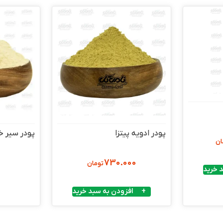
پودر ادویه پیتزا
پودر سیر خ
ان
730.000
تومان
 خرید
افزودن به سبد خرید