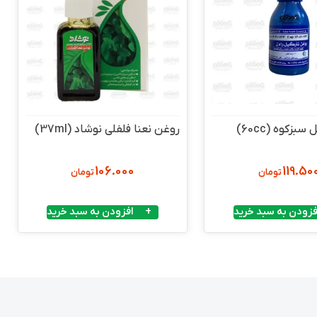
بزکوه (60cc)
روغن نعنا فلفلی نوشاد (37ml)
106.000
119.50
تومان
تومان
فزودن به سبد خرید
افزودن به سبد خرید