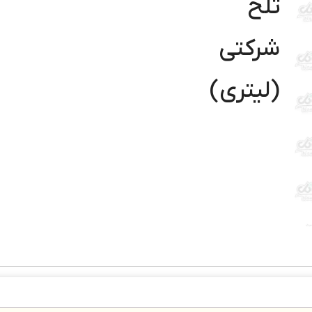
تلخ
شرکتی
(لیتری)