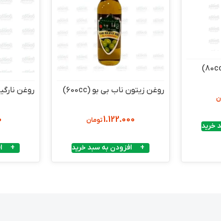
روغن زیتون ناب بی بو (600cc)
روغن نارگیل س
ن
0
1.122.000
تومان
 خرید
افزودن به سبد خرید
ا