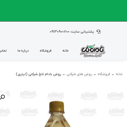
پشتیبانی سایت: 09130900700
خانه
فروشگاه
درباره ما
تماس 
خانه
←
فروشگاه
←
روغن های شرکتی
← روغن بادام تلخ شرکتی (لیتری)