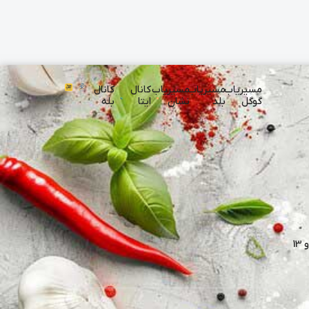
مسیریاب
مسیریاب
مسیریاب
کانال
کانال
گوگل
بلد
نشان
ایتا
بله