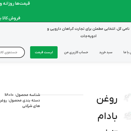
قیمت‌ها روزانه و لحظ
فروش کالا به ص
نامی گل، انتخابی مطمئن برای تجارت گیاهان دارویی و
ادویه‌جات
با ما
سبد خرید
حساب کاربری من
لیست قیمت
شناسه محصول: 118010
روغن
دسته بندی محصول:
روغن
های شرکتی
بادام