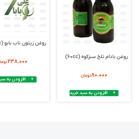
روغن زیتون ناب بابو (80cc)
روغن بادام تلخ سبزکوه (60cc)
238.000
توما
80.000
تومان
افزودن به سبد
افزودن به سبد خرید