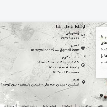
ارتباط با علی بابا
پشتیبانی
 با
09130900700
های
ایمیل
شده
attaryalibaba7000@gmail.com
 را
ساعات کاری
هیم
شنبه - چهارشنبه 8:00 - 18:00
پنجشنبه 8:00 - 17:00
جمعه 9:30 - 12:30
آدرس
اصفهان - میدان امام علی - خیابان ولیعصر - بین کوچه 11 و 13
خانه
دسته بندی
فروشگاه
تماس با ما
ویدیو آموزشی
درباره ما