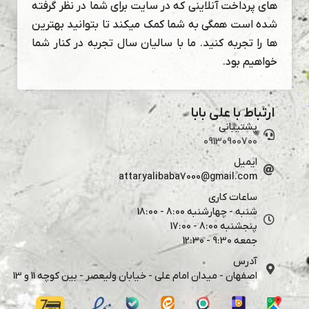
های پرداخت آنلاینی که در سایت برای شما در نظر گرفته
شده است همگی به شما کمک میکند تا بتوانید بهترین
ها را تجربه کنید. ما با سالیان سال تجربه در کنار شما
خواهیم بود.
ارتباط با علی بابا
پشتیبانی
09130900700
ایمیل
attaryalibaba7000@gmail.com
ساعات کاری
شنبه - چهارشنبه 8:00 - 18:00
پنجشنبه 8:00 - 17:00
جمعه 9:30 - 12:30
آدرس
اصفهان - میدان امام علی - خیابان ولیعصر - بین کوچه 11 و 13