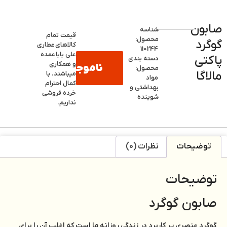
صابون
شناسه
قیمت تمام
محصول:
گوگرد
کالاهای
عطاری
110244
علی بابا
عمده
پاکتی
دسته بندی
و همکاری
ناموجود
محصول:
مالاگا
میباشند. با
مواد
کمال احترام
بهداشتی و
خرده فروشی
شوینده
نداریم.
توضیحات
نظرات (0)
توضیحات
صابون گوگرد
گوگرد عنصری پر کاربرد در زندگی روزانه ما است که اغلب آن را برای