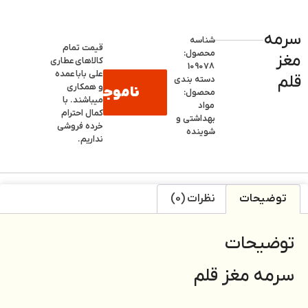
سرمه
شناسه
قیمت تمام
محصول:
مغز
کالاهای
عطاری
109078
علی بابا
عمده
قلم
دسته بندی
و همکاری
ناموجود
محصول:
میباشند. با
مواد
کمال احترام
بهداشتی و
خرده فروشی
شوینده
نداریم.
توضیحات
نظرات (0)
توضیحات
سرمه مغز قلم