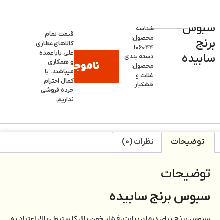
سبوس
شناسه
قیمت تمام
محصول:
برنج
کالاهای
عطاری
106044
علی بابا
عمده
سابیده
دسته بندی
و همکاری
ناموجود
محصول:
میباشند. با
غلات و
کمال احترام
خشکبار
خرده فروشی
نداریم.
توضیحات
نظرات (0)
توضیحات
سبوس برنج سابیده
سبوس برنج برای درمان دیابت، فشار خون بالا، کلسترول بالا، اعتیاد به