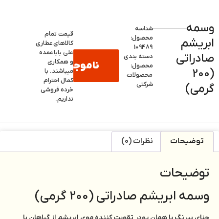
وسمه
شناسه
قیمت تمام
محصول:
ابریشم
کالاهای
عطاری
109489
علی بابا
عمده
صادراتی
دسته بندی
و همکاری
ناموجود
محصول:
(200
میباشند. با
محصولات
کمال احترام
شرکتی
گرمی)
خرده فروشی
نداریم.
توضیحات
نظرات (0)
توضیحات
وسمه ابریشم صادراتی (200 گرمی)
حنای بیرنگ یا همان پودر تقویت کننده موی ابریشم از گیاهان با