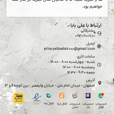
خواهیم بود.
ارتباط با علی بابا
پشتیبانی
09130900700
ایمیل
attaryalibaba7000@gmail.com
ساعات کاری
شنبه - چهارشنبه 8:00 - 18:00
پنجشنبه 8:00 - 17:00
جمعه 9:30 - 12:30
آدرس
اصفهان - میدان امام علی - خیابان ولیعصر - بین کوچه 11 و 13
کانال بله
مسیریاب
مسیریاب
مسیریاب
کانال ایتا
گوگل
بلد
نشان