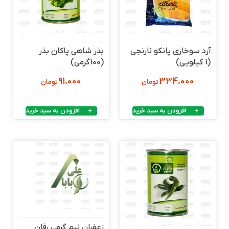
آرد سوخاری پانکو نارنجی
بذر شاهی پاکان بذر
(1 کیلویی)
(100گرمی)
91.000
334.000
تومان
تومان
افزودن به سبد خرید
افزودن به سبد خرید
زعفران نیم گرمی رفان