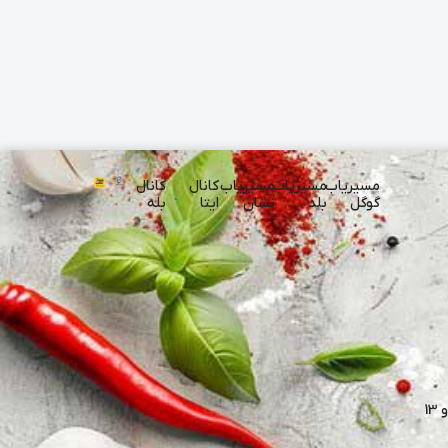
مسیریاب
مسیریاب
مسیریاب
کانال
کانال
گوگل
بلد
نشان
ایتا
بله