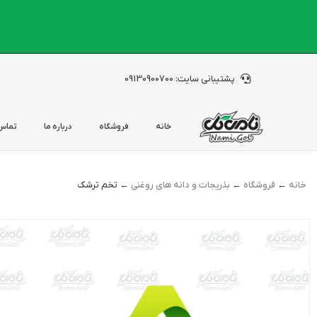
پشتیبانی سایت: 09130900700
خانه
فروشگاه
درباره ما
تماس 
خانه
←
فروشگاه
←
بذریجات و دانه های روغنی
← تخم ترشک