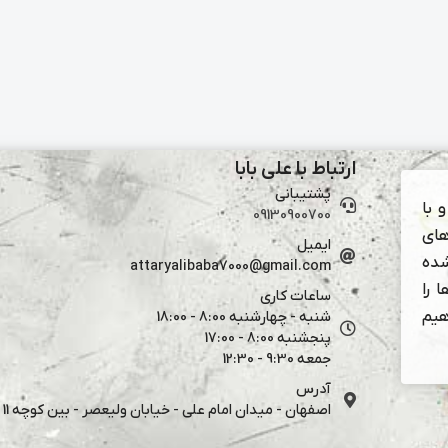
ارتباط با علی بابا
پشتیبانی
 با
09130900700
های
ایمیل
شده
attaryalibaba7000@gmail.com
 را
ساعات کاری
هیم
شنبه - چهارشنبه 8:00 - 18:00
پنجشنبه 8:00 - 17:00
جمعه 9:30 - 12:30
آدرس
اصفهان - میدان امام علی - خیابان ولیعصر - بین کوچه 11 و 13