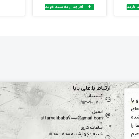
 خرید
افزودن به سبد خرید
ارتباط با علی بابا
پشتیبانی
 با
09130900700
های
ایمیل
شده
attaryalibaba7000@gmail.com
 را
ساعات کاری
هیم
شنبه - چهارشنبه 8:00 - 18:00