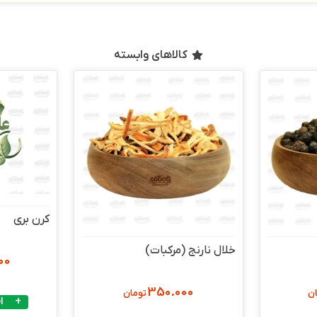
کالاهای وابسته
کرن بری
خلال نارنج (مرکبات)
00
350.000
ن
تومان
ا