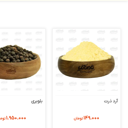
آرد ذرت
بلوبری
1.950.000
149.000
تومان
توما