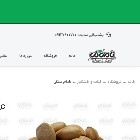
پشتیبانی سایت: 09130900700
خانه
فروشگاه
درباره ما
تماس 
خانه
←
فروشگاه
←
غلات و خشکبار
← بادام سنگی