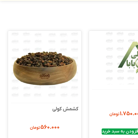
کشمش کولی
1.750.0
تومان
560.000
تومان
فزودن به سبد خرید