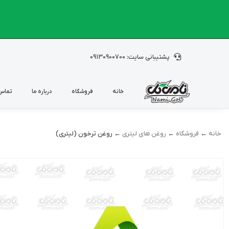
پشتیبانی سایت: 09130900700
خانه
فروشگاه
درباره ما
تماس 
خانه
←
فروشگاه
←
روغن های لیتری
← روغن ترخون (لیتری)