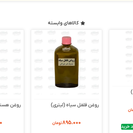
کالاهای وابسته
)
روغن فلفل سیاه (لیتری)
روغن هسته 
ان
0
895.000
تومان
 خرید