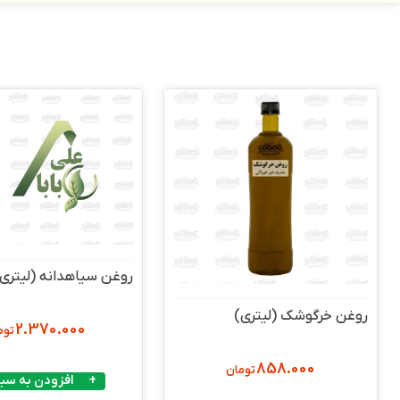
روغن سیاهدانه (لیتری
روغن خرگوشک (لیتری)
2.370.000
توم
858.000
تومان
افزودن به سبد