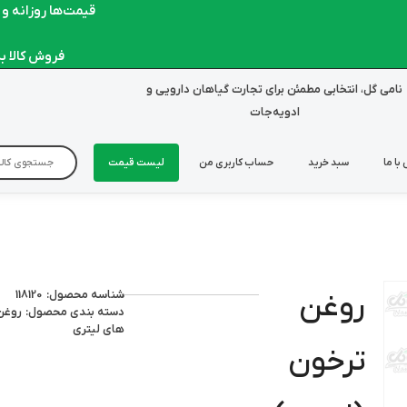
قیمت‌ها روزانه و لحظ
فروش کالا به صو
نامی گل، انتخابی مطمئن برای تجارت گیاهان دارویی و
ادویه‌جات
با ما
سبد خرید
حساب کاربری من
لیست قیمت
شناسه محصول: 118120
روغن
دسته بندی محصول:
روغن
های لیتری
ترخون