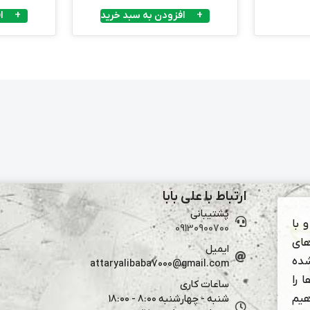
افزودن به سبد خرید
ا
ارتباط با علی بابا
پشتیبانی
 با
09130900700
های
ایمیل
شده
attaryalibaba7000@gmail.com
 را
ساعات کاری
هیم
شنبه - چهارشنبه 8:00 - 18:00