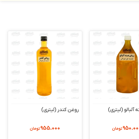
آلبالو (لیتری)
روغن کندر (لیتری)
955.000
950.00
تومان
تومان