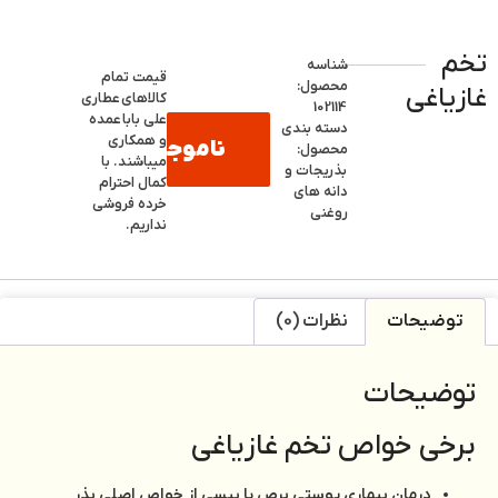
تخم
شناسه
قیمت تمام
محصول:
غازیاغی
کالاهای
عطاری
102114
علی بابا
عمده
دسته بندی
و همکاری
ناموجود
محصول:
میباشند. با
بذریجات و
کمال احترام
دانه های
خرده فروشی
روغنی
نداریم.
توضیحات
نظرات (0)
توضیحات
برخی خواص تخم غازیاغی
درمان بیماری پوستی برص یا پیسی از خواص اصلی بذر