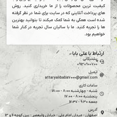
کیفیت ترین محصولات را از ما خریداری کنید. روش
های پرداخت آنلاینی که در سایت برای شما در نظر گرفته
شده است همگی به شما کمک میکند تا بتوانید بهترین
ها را تجربه کنید. ما با سالیان سال تجربه در کنار شما
خواهیم بود.
ارتباط با علی بابا
پشتیبانی
09130900700
ایمیل
attaryalibaba7000@gmail.com
ساعات کاری
شنبه - چهارشنبه 8:00 - 18:00
پنجشنبه 8:00 - 17:00
جمعه 9:30 - 12:30
آدرس
اصفهان - میدان امام علی - خیابان ولیعصر - بین کوچه 11 و 13