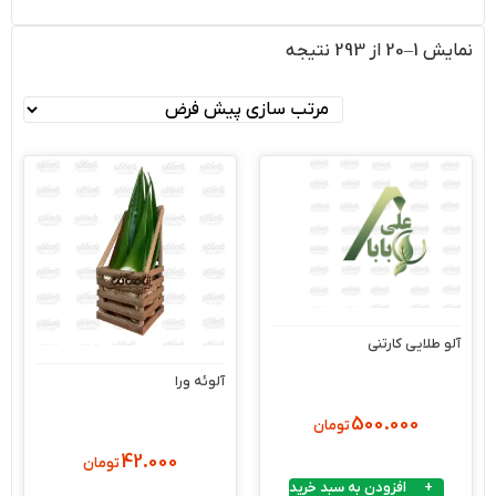
نمایش 1–20 از 293 نتیجه
آلو طلایی کارتنی
آلوئه ورا
500.000
تومان
42.000
تومان
افزودن به سبد خرید