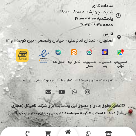
ساعات کاری
شنبه - چهارشنبه 8:00 - 18:00
پنجشنبه 8:00 - 17:00
جمعه 9:30 - 12:30
آدرس
اصفهان - میدان امام علی - خیابان ولیعصر - بین کوچه 11 و 13
کانال بله
مسیریاب
مسیریاب
مسیریاب
کانال ایتا
گوگل
بلد
نشان
خانه
دسته بندی
فروشگاه
تماس با ما
ویدیو آموزشی
درباره ما
©تمامی حقوق مادی و معنوی این وب‌سایت برای
شرکت نامی‌گل (عطاری
علی‌بابا)
محفوظ است و هرگونه سوءاستفاده و کپی برداری تجاری پیگرد قانونی
دارد.
طراح و پشتیبان
uixmahsa@