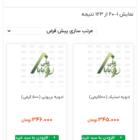
نمایش 1–20 از 123 نتیجه
ادویه استیک (500گرمی)
ادویه بریونی (500 گرمی)
346.000
345.000
تومان
تومان
افزودن به سبد خرید
افزودن به سبد خرید