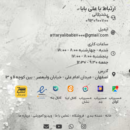
ارتباط با علی بابا
پشتیبانی
09130900700
ایمیل
attaryalibaba7000@gmail.com
ساعات کاری
شنبه - چهارشنبه 8:00 - 18:00
پنجشنبه 8:00 - 17:00
جمعه 9:30 - 12:30
آدرس
اصفهان - میدان امام علی - خیابان ولیعصر - بین کوچه 11 و 13
کانال بله
مسیریاب
مسیریاب
مسیریاب
کانال ایتا
گوگل
بلد
نشان
خانه
دسته بندی
فروشگاه
تماس با ما
ویدیو آموزشی
درباره ما