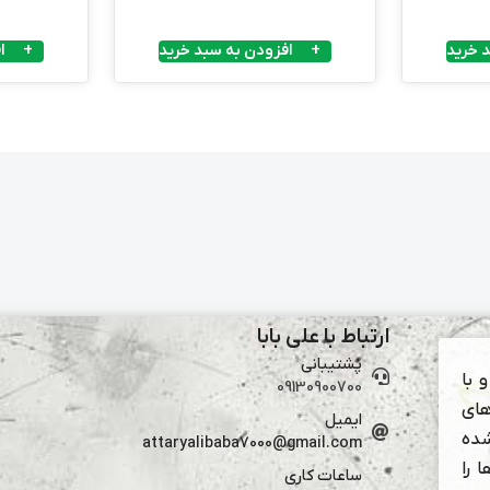
 خرید
افزودن به سبد خرید
ا
ارتباط با علی بابا
پشتیبانی
 با
09130900700
های
ایمیل
شده
attaryalibaba7000@gmail.com
 را
ساعات کاری