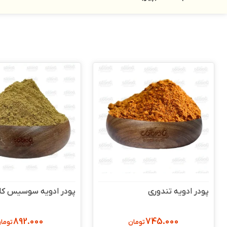
پودر ادویه تندوری
پودر ادویه سوسیس کا
892.000
745.000
تومان
توما