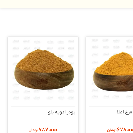
مرغ اعلا
پودر ادویه پلو
787.000
678.0
تومان
تومان