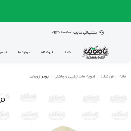
پشتیبانی سایت: 09130900700
خانه
فروشگاه
درباره ما
تماس 
خانه
←
فروشگاه
←
ادویه جات ترکیبی و چاشنی
← پودر آرومات