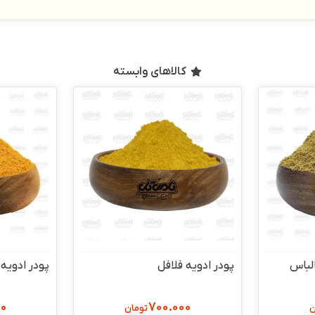
کالاهای وابسته
لباس
پودر ادویه فلافل
پودر ادویه 
00
700.000
ن
تومان