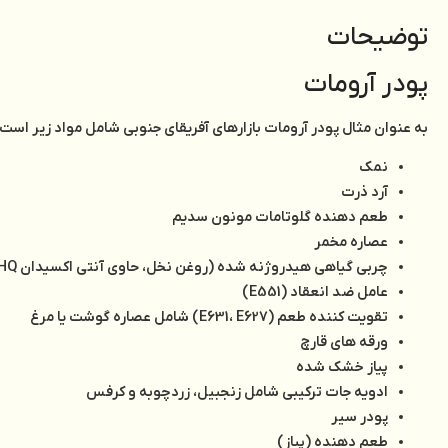
توضیحات
پودر آرومات
به عنوان مثال پودر آرومات بازارهای آفریقای جنوبی شامل مواد زیر است:
نمک
آرد ذرت
طعم دهنده گلوتامات مونون سدیم
عصاره مخمر
چربی گیاهی هیدروژنه شده (روغن نخل، حاوی آنتی اکسیدان TBHQ)
عامل ضد انعقاد (E551)
تقویت کننده طعم (E631، E627) شامل عصاره گوشت یا مرغ
ورقه های قارچ
پیاز خشک شده
ادویه جات ترکیبی شامل زنجبیل، زردچوبه و کرفس
پودر سیر
طعم دهنده (پیاز)