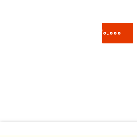
720.000
تومان