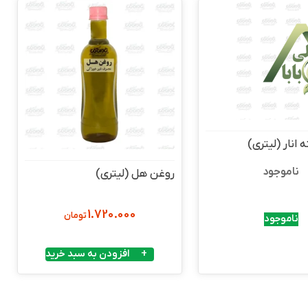
انار (لیتری)
ناموجود
روغن هل (لیتری)
1.720.000
تومان
ناموجود
افزودن به سبد خرید