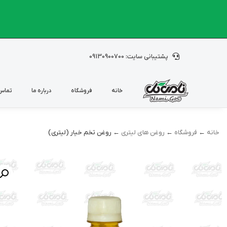
پشتیبانی سایت: 09130900700
خانه
فروشگاه
درباره ما
تماس 
خانه
←
فروشگاه
←
روغن های لیتری
← روغن تخم خیار (لیتری)