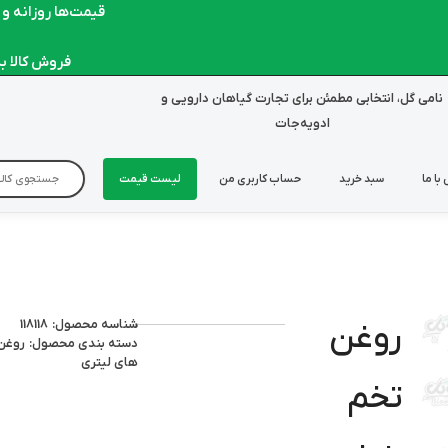
قیمت‌ها روزانه و لحظ
فروش کالا به صو
نامی گل، انتخابی مطمئن برای تجارت گیاهان دارویی و
ادویه‌جات
با ما
سبد خرید
حساب کاربری من
لیست قیمت
شناسه محصول: 118118
روغن
دسته بندی محصول:
روغن
های لیتری
تخم