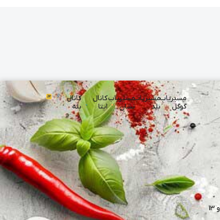
مسیریاب
مسیریاب
مسیریاب
کانال
کانال
گوگل
بلد
نشان
ایتا
بله