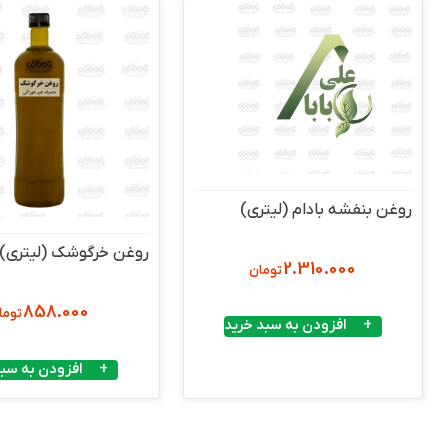
روغن بنفشه بادام (لیتری)
روغن خرگوشک (لیتری)
2.310.000
تومان
858.000
توما
افزودن به سبد خرید
افزودن به سبد