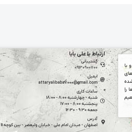
ارتباط با علی بابا
پشتیبانی
 با
09130900700
های
ایمیل
شده
attaryalibaba7000@gmail.com
 را
ساعات کاری
هیم
شنبه - چهارشنبه 8:00 - 18:00
پنجشنبه 8:00 - 17:00
جمعه 9:30 - 12:30
آدرس
اصفهان - میدان امام علی - خیابان ولیعصر - بین کوچه 11 و 13