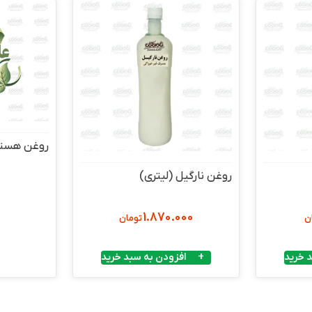
روغن هسته 
روغن نارگیل (لیتری)
1.870.000
ن
تومان
 خرید
افزودن به سبد خرید