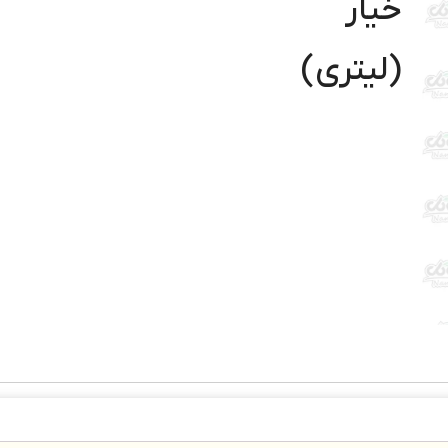
خیار
(لیتری)