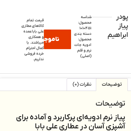
پودر
شناسه
قیمت تمام
محصول:
پیاز
کالاهای
عطاری
1010451
علی بابا
عمده
ابراهیم
دسته بندی
و همکاری
ناموجود
محصول:
میباشند. با
ادویه جات
کمال احترام
نرم و قلم
خرده فروشی
(اصلی)
نداریم.
توضیحات
نظرات (0)
توضیحات
پیاز نرم ادویه‌ای پرکاربرد و آماده برای
آشپزی آسان در عطاری علی بابا