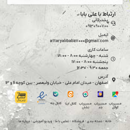
ارتباط با علی بابا
پشتیبانی
09130900700
ایمیل
attaryalibaba7000@gmail.com
ساعات کاری
شنبه - چهارشنبه 8:00 - 18:00
پنجشنبه 8:00 - 17:00
جمعه 9:30 - 12:30
آدرس
اصفهان - میدان امام علی - خیابان ولیعصر - بین کوچه 11 و 13
کانال بله
مسیریاب
مسیریاب
مسیریاب
کانال ایتا
گوگل
بلد
نشان
خانه
دسته بندی
فروشگاه
تماس با ما
ویدیو آموزشی
درباره ما