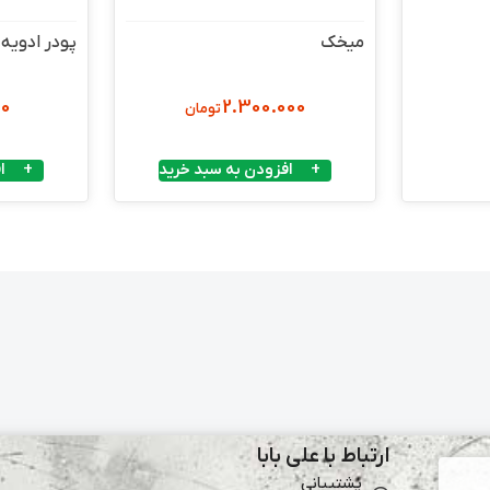
میخک
پودر ادویه
00
2.300.000
تومان
افزودن به سبد خرید
ا
ارتباط با علی بابا
پشتیبانی