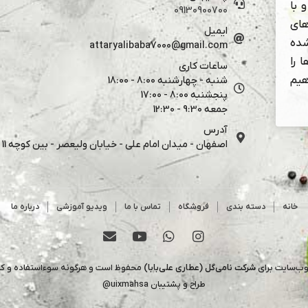
 با
09130900700
های
ایمیل
شده
attaryalibaba7000@gmail.com
 را
ساعات کاری
هیم
شنبه - چهارشنبه 8:00 - 18:00
پنجشنبه 8:00 - 17:00
جمعه 9:30 - 12:30
آدرس
اصفهان - میدان امام علی - خیابان ولیعصر - بین کوچه 11 و 13
خانه
دسته بندی
فروشگاه
تماس با ما
ویدیو آموزشی
درباره ما
وب‌سایت برای
شرکت نامی‌گل (عطاری علی‌بابا)
محفوظ است و هرگونه سوءاستفاده و کپی 
طراح و پشتیبان
uixmahsa@