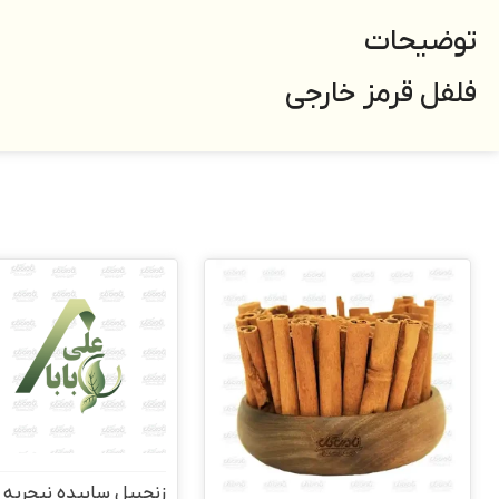
توضیحات
فلفل قرمز خارجی
زنجبیل سابیده نیجریه