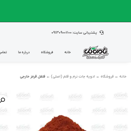
پشتیبانی سایت: 09130900700
خانه
فروشگاه
درباره ما
تماس 
خانه
←
فروشگاه
←
ادویه جات نرم و قلم (اصلی)
← فلفل قرمز خارجی