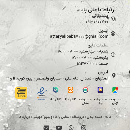
ارتباط با علی بابا
پشتیبانی
09130900700
ایمیل
attaryalibaba7000@gmail.com
ساعات کاری
شنبه - چهارشنبه 8:00 - 18:00
پنجشنبه 8:00 - 17:00
جمعه 9:30 - 12:30
آدرس
اصفهان - میدان امام علی - خیابان ولیعصر - بین کوچه 11 و 13
کانال بله
مسیریاب
مسیریاب
مسیریاب
کانال ایتا
گوگل
بلد
نشان
خانه
دسته بندی
فروشگاه
تماس با ما
ویدیو آموزشی
درباره ما