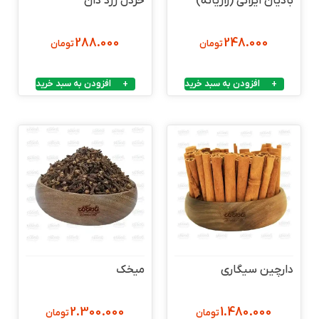
بادیان ایرانی (رازیانه)
خردل زرد دان
288.000
248.000
تومان
تومان
افزودن به سبد خرید
افزودن به سبد خرید
دارچین سیگاری
میخک
2.300.000
1.480.000
تومان
تومان