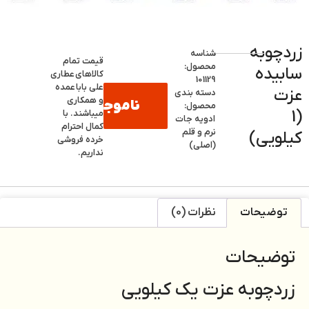
زردچوبه
شناسه
قیمت تمام
محصول:
سابیده
کالاهای
عطاری
101129
علی بابا
عمده
عزت
دسته بندی
و همکاری
ناموجود
محصول:
(1
میباشند. با
ادویه جات
کمال احترام
نرم و قلم
کیلویی)
خرده فروشی
(اصلی)
نداریم.
توضیحات
نظرات (0)
توضیحات
زردچوبه عزت یک کیلویی