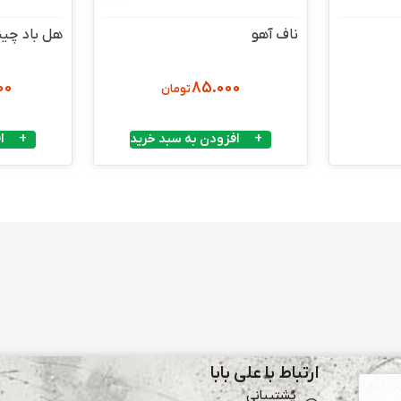
ناف آهو
هل باد چین
00
85.000
تومان
افزودن به سبد خرید
ا
ارتباط با علی بابا
پشتیبانی