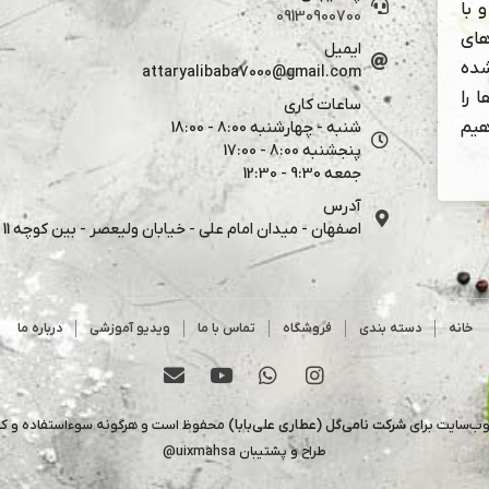
 با
09130900700
های
ایمیل
شده
attaryalibaba7000@gmail.com
 را
ساعات کاری
هیم
شنبه - چهارشنبه 8:00 - 18:00
پنجشنبه 8:00 - 17:00
جمعه 9:30 - 12:30
آدرس
اصفهان - میدان امام علی - خیابان ولیعصر - بین کوچه 11 و 13
خانه
دسته بندی
فروشگاه
تماس با ما
ویدیو آموزشی
درباره ما
وب‌سایت برای
شرکت نامی‌گل (عطاری علی‌بابا)
محفوظ است و هرگونه سوءاستفاده و کپی 
طراح و پشتیبان
uixmahsa@