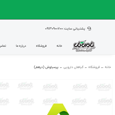
پشتیبانی سایت: 09130900700
خانه
فروشگاه
درباره ما
تماس 
خانه
←
فروشگاه
←
گیاهان دارویی
← پرسیاوش (درهم)