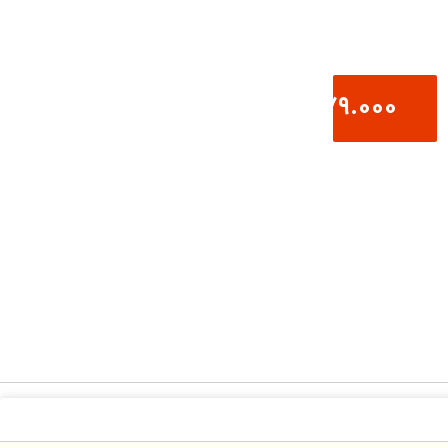
379.000
تومان