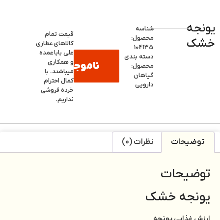
یونجه
شناسه
قیمت تمام
محصول:
خشک
کالاهای
عطاری
104135
علی بابا
عمده
دسته بندی
و همکاری
ناموجود
محصول:
میباشند. با
گیاهان
کمال احترام
دارویی
خرده فروشی
نداریم.
توضیحات
نظرات (0)
توضیحات
یونجه خشک
ارزش غذایی یونجه