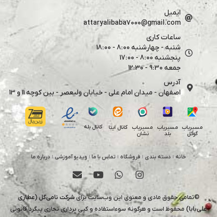
ایمیل
attaryalibaba7000@gmail.com
ساعات کاری
شنبه - چهارشنبه 8:00 - 18:00
پنجشنبه 8:00 - 17:00
جمعه 9:30 - 12:30
آدرس
اصفهان - میدان امام علی - خیابان ولیعصر - بین کوچه 11 و 13
کانال بله
مسیریاب
مسیریاب
مسیریاب
کانال ایتا
گوگل
بلد
نشان
خانه
دسته بندی
فروشگاه
تماس با ما
ویدیو آموزشی
درباره ما
©تمامی حقوق مادی و معنوی این وب‌سایت برای
شرکت نامی‌گل (عطاری
علی‌بابا)
محفوظ است و هرگونه سوءاستفاده و کپی برداری تجاری پیگرد قانونی